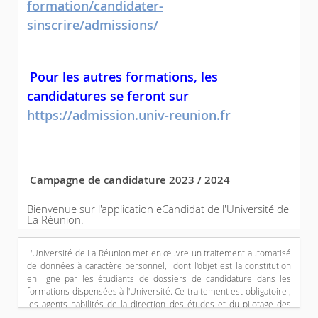
formation/candidater-
sinscrire/admissions
/
Pour les autres formations, les 
candidatures se feront sur 
https://admission.univ-reunion.fr
Campagne de candidature 2023 / 2024
Bienvenue sur l'application eCandidat de l'Université de 
La Réunion.
Cette plateforme 
ne concerne pas
 les candidatures 
pour l'INSPE et l'IAE.
L'Université de La Réunion met en œuvre un traitement automatisé 
de données à caractère personnel,  dont l'objet est la constitution 
Vous trouverez les modalités et dates d'admission pour 
en ligne par les étudiants de dossiers de candidature dans les 
les: 
formations dispensées à l'Université. Ce traitement est obligatoire ; 
- BUT2, L2, L3, Cycles ingénieur, M1 et M2 à la page 
https://www.univ-reunion.fr/choisir-sa-
les agents habilités de la direction des études et du pilotage des 
formation/candidater-sinscrire/admissions/
formations, les gestionnaires des services de scolarité et les 